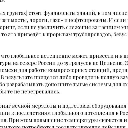
лых грунтах] стоят фундаменты зданий, в том числе
тоят мосты, дороги, газо- и нефтепроводы. И если
оринг, если не увеличить слежение за таянием м
 то это приведёт к прорывам трубопроводов, безус
, что глобальное потепление может привести и к
уры на севере России до 15 градусов по Цельсию. Э
 помехи для работы компрессорных станций, пред
. В результате придется либо проводить полную за
ибо разрабатывать дополнительные системы для о
бы те не перегревались.
инг вечной мерзлоты и подготовка оборудования 
ции к последствиям глобального потепления в Ро
ния. При этом повышение температуры скажется и
там тоже потребуются соответствующие действия.