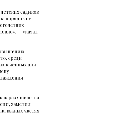
 детских садиков
 на порядок не
ноголетних
ловно», — указал
 повышению
то, среди
назначенных для
мену
хлаждения
как раз являются
ссии, заметил
 на южных частях