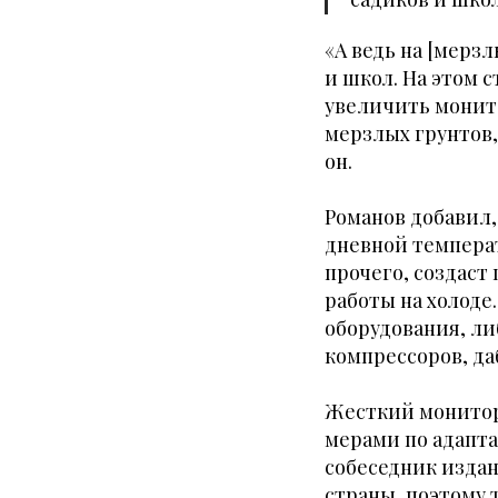
«А ведь на [мерз
и школ. На этом с
увеличить монит
мерзлых грунтов,
он.
Романов добавил
дневной температ
прочего, создаст
работы на холоде
оборудования, л
компрессоров, да
Жесткий монитор
мерами по адапта
собеседник изда
страны, поэтому 