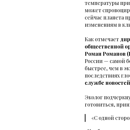
температуры при
может спровоциро
сейчас планета п
изменениям в кл
Как отмечает
дир
общественной о
Роман Романов (
России — самой б
быстрее, чем в э
последствиях гло
службе новостей
Эколог подчеркн
готовиться, при
«С одной сторо