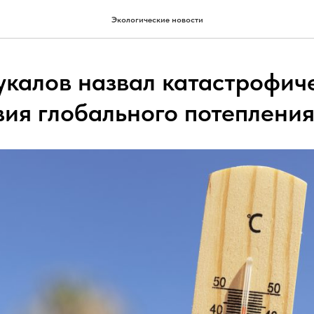
Экологические новости
укалов назвал катастрофич
вия глобального потеплени