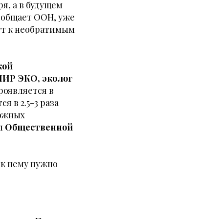
я, а в будущем
ообщает ООН, уже
ут к необратимым
кой
МИР ЭКО, эколог
роявляется в
 в 2.5-3 раза
можных
ал
Общественной
к нему нужно