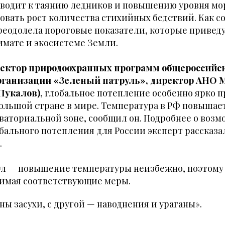
водит к таянию ледников и повышению уровня мор
вать рост количества стихийных бедствий. Как с
реодолела пороговые показатели, которые привед
имате и экосистеме Земли.
ектор природоохранных программ общероссийс
рганизации «Зеленый патруль», директор АНО 
Пукалов)
, глобальное потепление особенно ярко п
ольшой стране в мире. Температура в РФ повышается
кваториальной зоне, сообщил он. Подробнее о воз
бального потепления для России эксперт рассказ
.
ул — повышение температуры неизбежно, поэтому 
нимая соответствующие меры.
ны засухи, с другой — наводнения и ураганы».