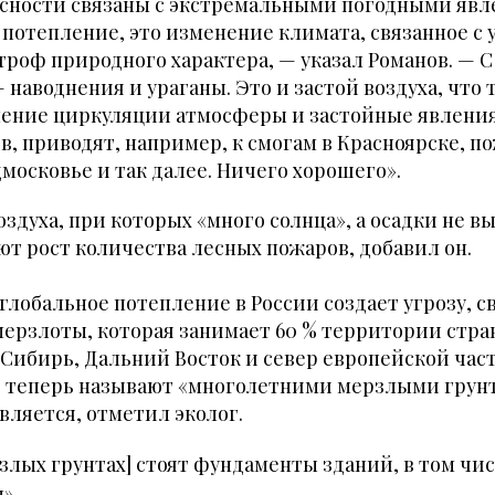
сности связаны с экстремальными погодными явл
о потепление, это изменение климата, связанное с
троф природного характера, — указал Романов. — 
— наводнения и ураганы. Это и застой воздуха, что 
нение циркуляции атмосферы и застойные явления
в, приводят, например, к смогам в Красноярске, п
московье и так далее. Ничего хорошего».
оздуха, при которых «много солнца», а осадки не в
т рост количества лесных пожаров, добавил он.
глобальное потепление в России создает угрозу, с
мерзлоты, которая занимает 60 % территории стр
Сибирь, Дальний Восток и север европейской час
, теперь называют «многолетними мерзлыми грунт
вляется, отметил эколог.
рзлых грунтах] стоят фундаменты зданий, в том чи
».