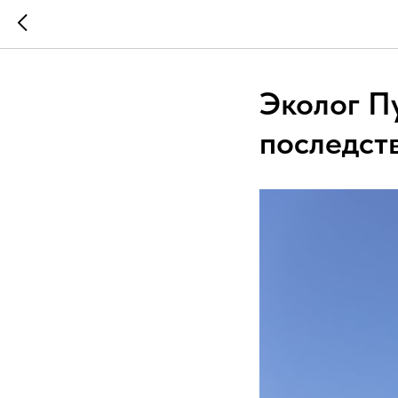
Эколог П
последст