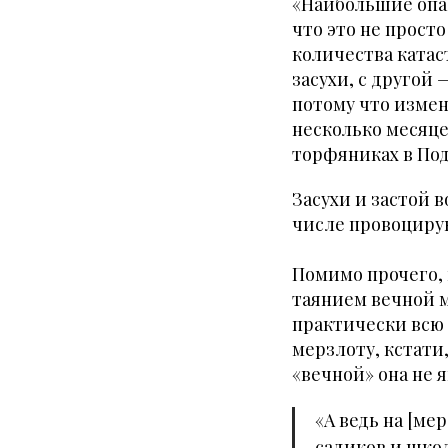
«Наибольшие опа
что это не прост
количества катас
засухи, с другой 
потому что изме
несколько месяце
торфяниках в Под
Засухи и застой в
числе провоцирую
Помимо прочего, 
таянием вечной 
практически всю 
мерзлоту, кстати
«вечной» она не я
«А ведь на [ме
садиков и школ