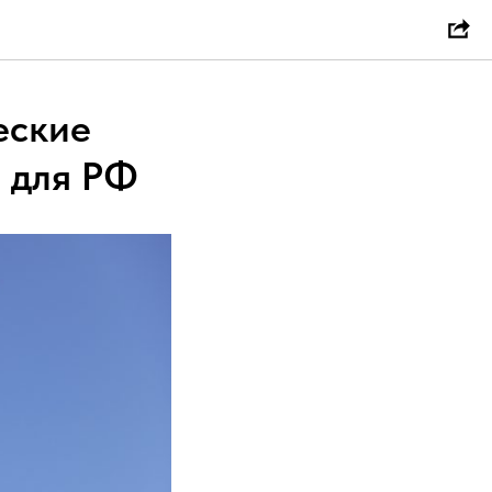
еские
я для РФ