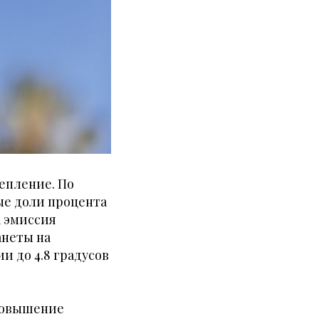
епление. По
ые доли процента
а эмиссия
анеты на
и до 4.8 градусов
 Повышение