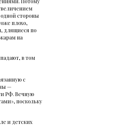
ениями. Потому
 увеличением
С одной стороны
тоже плохо,
, длящиеся по
ожарам на
ыпадают, в том
вязанную с
аны —
ти РФ. Вечную
ами», поскольку
сле и детских