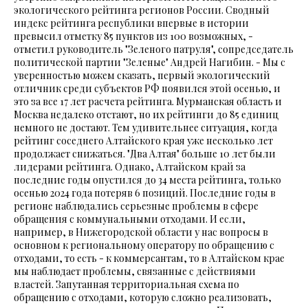
экологического рейтинга регионов России. Сводный
индекс рейтинга республики впервые в истории
превысил отметку 85 пунктов из 100 возможных, -
отметил руководитель "Зеленого патруля", сопредседатель
политической партии "Зеленые" Андрей Нагибин. - Мы с
уверенностью можем сказать, первый экологический
отличник среди субъектов РФ появился этой осенью, и
это за все 17 лет расчета рейтинга. Мурманская область и
Москва недалеко отстают, но их рейтинги до 85 единиц
немного не достают. Тем удивительнее ситуация, когда
рейтинг соседнего Алтайского края уже несколько лет
продолжает снижаться. "Два Алтая" больше 10 лет были
лидерами рейтинга. Однако, Алтайском край за
последние годы опустился до 34 места рейтинга, только
осенью 2024 года потеряв 6 позиций. Последние годы в
регионе наблюдались серьезные проблемы в сфере
обращения с коммунальными отходами. И если,
например, в Нижегородской области у нас вопросы в
основном к региональному оператору по обращению с
отходами, то есть - к коммерсантам, то в Алтайском крае
мы наблюдает проблемы, связанные с действиями
властей. Запутанная территориальная схема по
обращению с отходами, которую сложно реализовать,