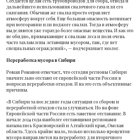
Создается целая сеть трубопроводов для сбора, отвода и
дальнейшего использования свалочного газа или его
сжигания. Обычная же свалка просто отравляет
атмосферу вокруг себя. Еще большая опасность возникает
при возгорании или поджоге свалки. Тогда в атмосферу
выделяются уже гораздо более опасные вещества. И как это
не обидно, примыкающие к свалкам леса и поля очень
часто захламлены летающим мусором, там, где нет
специальных ограждений», — подчеркивает эколог.
Переработка мусора в Сибири
Роман Романов отмечает, что сегодня регионы Сибири
значительно отстают от европейской части России в
вопросах переработки отходов. И на это есть объективные
причины.
«В Сибири за последние годы ситуация со сбором и
переработкой отходов стала улучшаться. Но на фоне
Европейской части России есть заметное отставание. В
начале 2024 года наиболее отстающими регионами
назывались Красноярский и Алтайский края, Омская
область. Здесь крайне мало, только несколько процентов
мусора направляется на переработку для вторичного