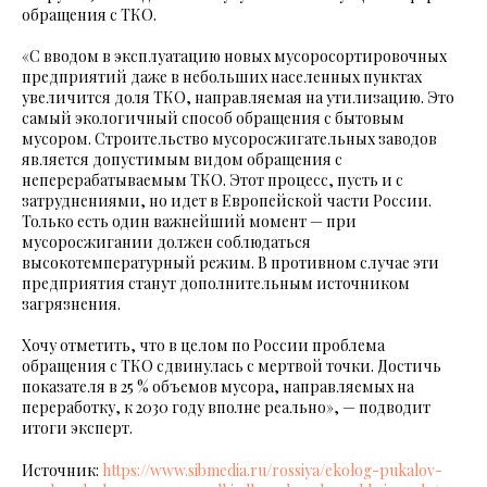
обращения с ТКО.
«С вводом в эксплуатацию новых мусоросортировочных
предприятий даже в небольших населенных пунктах
увеличится доля ТКО, направляемая на утилизацию. Это
самый экологичный способ обращения с бытовым
мусором. Строительство мусоросжигательных заводов
является допустимым видом обращения с
неперерабатываемым ТКО. Этот процесс, пусть и с
затруднениями, но идет в Европейской части России.
Только есть один важнейший момент — при
мусоросжигании должен соблюдаться
высокотемпературный режим. В противном случае эти
предприятия станут дополнительным источником
загрязнения.
Хочу отметить, что в целом по России проблема
обращения с ТКО сдвинулась с мертвой точки. Достичь
показателя в 25 % объемов мусора, направляемых на
переработку, к 2030 году вполне реально», — подводит
итоги эксперт.
Источник:
https://www.sibmedia.ru/rossiya/ekolog-pukalov-