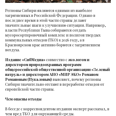
Регионы Сибири являются одними из наиболее
загрязненных в Российской Федерации. Однако в
последнее время в этой части страны делают
значительные шаги к улучшению ситуации. Например,
власти Республики Тыва собираются создать
мусоросортировочный комплекс и полигон твердых
коммунальных отходов (ТКО) к 2026 году, а в
Красноярском крае активно борются с загрязнением
воздуха.
Издание
«СибМедиа»
совместно с
экологом и
директором природоохранных программ
общероссийской общественной организации «Зеленый
патруль»
и директором АНО «МИР ЭКО» Романом
Романовым (Пукаловым)
выясняет, почему регионы
Сибири значительно отстают в переработке отходов от
европейской части страны.
Чем опасны отходы
В беседе с корреспондентом издания эксперт рассказал, в
чем вред ТКО для окружающей среды.