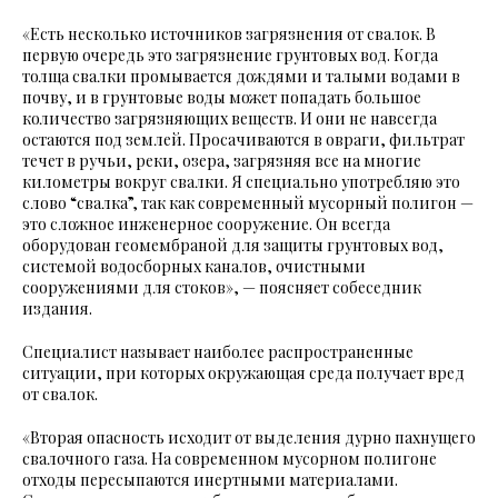
«Есть несколько источников загрязнения от свалок. В
первую очередь это загрязнение грунтовых вод. Когда
толща свалки промывается дождями и талыми водами в
почву, и в грунтовые воды может попадать большое
количество загрязняющих веществ. И они не навсегда
остаются под землей. Просачиваются в овраги, фильтрат
течет в ручьи, реки, озера, загрязняя все на многие
километры вокруг свалки. Я специально употребляю это
слово “свалка”, так как современный мусорный полигон —
это сложное инженерное сооружение. Он всегда
оборудован геомембраной для защиты грунтовых вод,
системой водосборных каналов, очистными
сооружениями для стоков», — поясняет собеседник
издания.
Специалист называет наиболее распространенные
ситуации, при которых окружающая среда получает вред
от свалок.
«Вторая опасность исходит от выделения дурно пахнущего
свалочного газа. На современном мусорном полигоне
отходы пересыпаются инертными материалами.