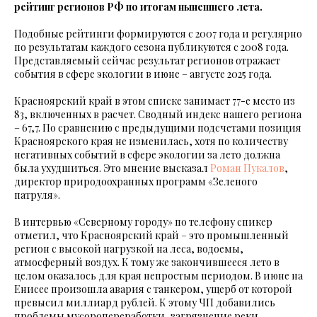
рейтинг регионов РФ по итогам нынешнего лета.
Подобные рейтинги формируются с 2007 года и регулярно
по результатам каждого сезона публикуются с 2008 года.
Представляемый сейчас результат регионов отражает
события в сфере экологии в июне – августе 2025 года.
Красноярский край в этом списке занимает 77-е место из
83, включенных в расчет. Сводный индекс нашего региона
– 67,7. По сравнению с предыдущими подсчетами позиция
Красноярского края не изменилась, хотя по количеству
негативных событий в сфере экологии за лето должна
была ухудшиться. Это мнение высказал
Роман Пукалов
,
директор природоохранных программ «Зеленого
патруля».
В интервью «Северному городу» по телефону спикер
отметил, что Красноярский край – это промышленный
регион с высокой нагрузкой на леса, водоемы,
атмосферный воздух. К тому же закончившееся лето в
целом оказалось для края непростым периодом. В июне на
Енисее произошла авария с танкером, ущерб от которой
превысил миллиард рублей. К этому ЧП добавились
проблемы мусоропереработки, загрязнение реки