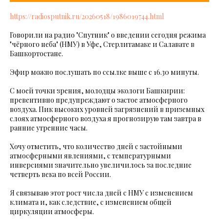
https://radiosputnik.ru/20260518/1986019744.html
Говорили на радио "Спутник" о введении сегодня режима
"чёрного неба" (НМУ) в Уфе, Стерлитамаке и Салавате в
Башкортостане.
Эфир можно послушать по ссылке выше с 16.30 минуты.
С моей точки зрения, молодцы экологи Башкирии:
превентивно предупреждают о застое атмосферного
воздуха. Пик высоких уровней загрязнений в приземных
слоях атмосферного воздуха я прогнозирую там завтра в
ранние утренние часы.
Хочу отметить, что количество дней с застойными
атмосферными явлениями, с температурными
инверсиями значительно увеличилось за последние
четверть века по всей России.
Я связываю этот рост числа дней с НМУ с изменением
климата и, как следствие, с изменением общей
циркуляции атмосферы.