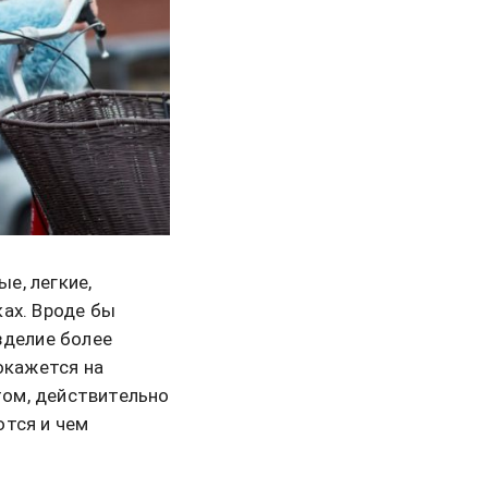
е, легкие,
ах. Вроде бы
зделие более
окажется на
 том, действительно
ются и чем