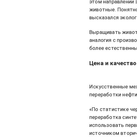
этом направлении 
животные. Понятно
высказался эколог
Выращивать животн
аналогия с произв
более естественны
Цена и качество
Искусственные мех
переработки нефти
«По статистике че
переработка синте
использовать перв
источником вторич