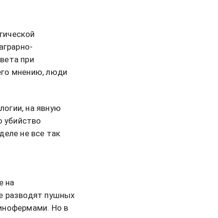
гической
аграрно-
вета при
его мнению, люди
логии, на явную
о убийство
деле не все так
е на
е разводят пушных
инофермами. Но в