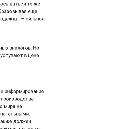
расываться те же
образовывая еще
й одежды — сильное
ных аналогов. Но
уступают в цене
ое информирование
и производстве
о мира не
знательными,
также должен
аксимально долго