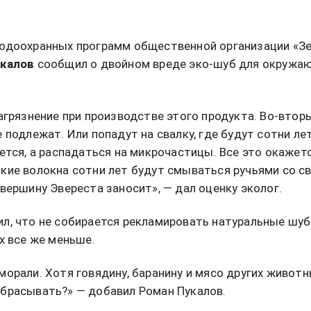
родоохранных программ общественной организации «З
калов
сообщил о двойном вреде эко-шуб для окружа
агрязнение при производстве этого продукта. Во-втор
 подлежат. Или попадут на свалку, где будут сотни лет
ется, а распадаться на микрочастицы. Все это окажет
кие волокна сотни лет будут смываться ручьями со св
вершину Эвереста заносит», — дал оценку эколог.
л, что не собирается рекламировать натуральные шуб
х все же меньше.
морали. Хотя говядину, баранину и мясо других живот
брасывать?» — добавил Роман Пукалов.