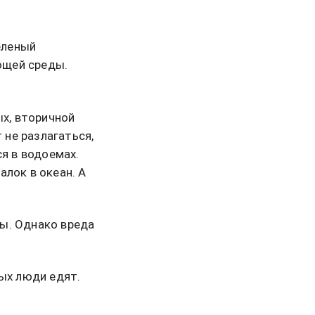
еленый
ющей среды.
ых, вторичной
 не разлагаться,
ся в водоемах.
алок в океан. А
ы. Однако вреда
ных люди едят.