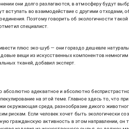
ронении они долго разлагаются, в атмосферу будут выб
ут вступать во взаимодействие с другими отходами, 
оединения. Поэтому говорить об экологичности тако
 отметил специалист.
вести плюс эко-шуб — они гораздо дешевле натураль
довые вещи из искусственных компонентов немногим 
альных тканей, добавил эксперт.
но абсолютно адекватное и абсолютно беспристрастн
спекулирование на этой теме. Главное здесь то, что пр
ожи окружающая среда, разнообразие дикого животног
ким рискам. Если человек хочет быть экологически со
ную гражданскую активность в этом направлении, он 
покупая изделия из искусственного сырья, он должен м