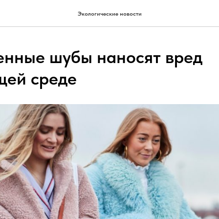
Экологические новости
енные шубы наносят вред
щей среде