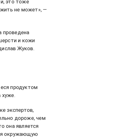
и, это тоже
ожить не может», —
а проведена
шерсти и кожи
дислав Жуков.
иеся продуктом
 хуже.
ке экспертов,
ельно дороже, чем
то она является
няя окружающую