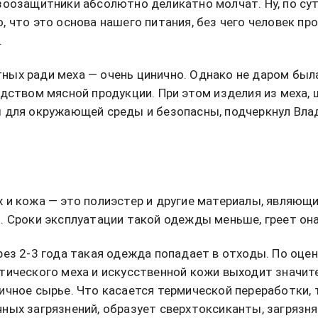
зоозащитники абсолютно деликатно молчат. Ну, по сут
, что это основа нашего питания, без чего человек пр
.
ых ради меха — очень цинично. Однако не даром был
одством мясной продукции. При этом изделия из меха, 
 для окружающей среды и безопасны, подчеркнул Вла
 и кожа — это полиэстер и другие материалы, являющ
. Сроки эксплуатации такой одежды меньше, греет она
рез 2-3 года такая одежда попадает в отходы. По оцен
тического меха и искусственной кожи выходит значит
ичное сырье. Что касается термической переработки, 
ных загрязнений, образует сверхтоксиканты, загряз