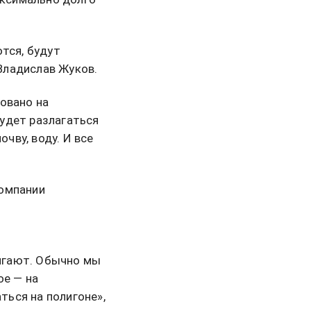
тся, будут
Владислав Жуков.
овано на
удет разлагаться
очву, воду. И все
компании
жигают. Обычно мы
ое — на
ться на полигоне»,