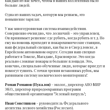
каждый из нас хочет, чтобы в наших коллективах было
больше людей.
Одна из наших задач, которую мы решаем, это
повышение зарплат.
У нас многоуровневая система взаимодействия.
Совершенно очевидно, что лесничий – это управленец.
Он принимает решение: где рубить, когда рубить и т.д. Но
ему на помощь приходят и пожарохимические станции,
наш федеральный спецназ, как было в Свердловске, в
Еврейском автономном округе. Сегодня наш спецназ
работает в Томске, Магадане, Красноярске. Это когда
реально сложные пожары и большие площади. Это,
конечно, специально обученные люди, которые приедут и
помогут тушить. С точки зрения незаконных рубок, мы
развиваем систему космического мониторинга".
Роман Романов (Пукалов)
– эколог, директор АНО МИР
ЭКО, директор природоохранных программ
общественной организации "Зеленый патруль";
Иван Советников
– руководитель Федерального
агентства лесного хозяйства (Рослесхоз).