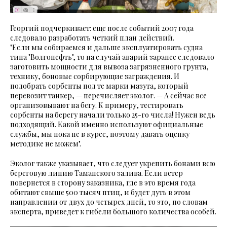
Георгий подчеркивает: еще после событий 2007 года
следовало разработать четкий план действий.
"Если мы собираемся и дальше эксплуатировать судна
типа "Волгонефть", то на случай аварий заранее следовало
заготовить мощности для вывоза загрязненного грунта,
технику, боновые сорбирующие заграждения. И
подобрать сорбенты под те марки мазута, который
перевозит танкер, — перечисляет эколог. — А сейчас все
организовывают на бегу. К примеру, тестировать
сорбенты на берегу начали только 25-го числа! Нужен ведь
подходящий. Какой именно используют официальные
службы, мы пока не в курсе, поэтому давать оценку
методике не можем".
Эколог также указывает, что следует укрепить бонами всю
береговую линию Таманского залива. Если ветер
повернется в сторону заказника, где в это время года
обитают свыше 500 тысяч птиц, и будет дуть в этом
направлении от двух до четырех дней, то это, по словам
эксперта, приведет к гибели большого количества особей.