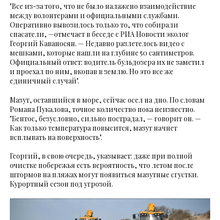
"Все из-за того, что не было налажено взаимодействие
между волонтерами и официальными службами.
Оперативно вывозилось только то, что собирали
спасатели, —отмечает в беседе с РИА Новости эколог
Георгий Каваносян. — Недавно разлетелось видео с
мешками, которые нашли на глубине 50 сантиметров.
Официальный ответ: водитель бульдозера их не заметил
и проехал по ним, вкопав в землю. Но это все же
единичный случай".
Мазут, оставшийся в море, сейчас осел на дно. По словам
Романа Пукалова, точное количество пока неизвестно.
"Бентос, безусловно, сильно пострадал, — говорит он. —
Как только температура повысится, мазут начнет
всплывать на поверхность".
Георгий, в свою очередь, указывает: даже при полной
очистке побережья есть вероятность, что летом после
штормов на пляжах могут появиться мазутные сгустки.
Курортный сезон под угрозой.