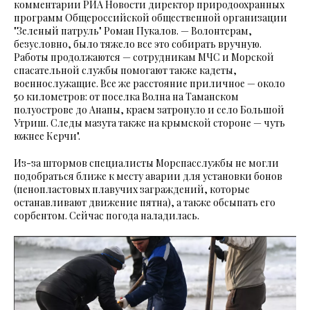
комментарии РИА Новости директор природоохранных
программ Общероссийской общественной организации
"Зеленый патруль" Роман Пукалов. — Волонтерам,
безусловно, было тяжело все это собирать вручную.
Работы продолжаются — сотрудникам МЧС и Морской
спасательной службы помогают также кадеты,
военнослужащие. Все же расстояние приличное — около
50 километров: от поселка Волна на Таманском
полуострове до Анапы, краем затронуло и село Большой
Утриш. Следы мазута также на крымской стороне — чуть
южнее Керчи".
Из-за штормов специалисты Морспасслужбы не могли
подобраться ближе к месту аварии для установки бонов
(пенопластовых плавучих заграждений, которые
останавливают движение пятна), а также обсыпать его
сорбентом. Сейчас погода наладилась.