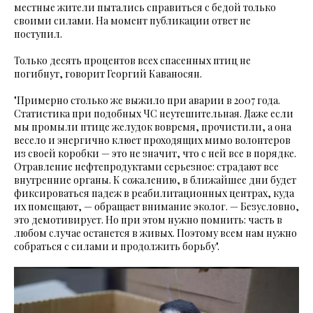
местные жители пытались справиться с бедой только
своими силами. На момент публикации ответ не
поступил.
Только десять процентов всех спасенных птиц не
погибнут, говорит Георгий Каваносян.
"Примерно столько же выжило при аварии в 2007 года.
Статистика при подобных ЧС неутешительная. Даже если
мы промыли птице желудок вовремя, прочистили, а она
весело и энергично клюет проходящих мимо волонтеров
из своей коробки — это не значит, что с ней все в порядке.
Отравление нефтепродуктами серьезное: страдают все
внутренние органы. К сожалению, в ближайшее дни будет
фиксироваться падеж в реабилитационных центрах, куда
их помещают, — обращает внимание эколог. — Безусловно,
это демотивирует. Но при этом нужно помнить: часть в
любом случае останется в живых. Поэтому всем нам нужно
собраться с силами и продолжить борьбу".