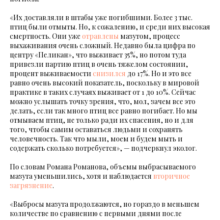
«Их доставляли в штабы уже погибшими. Более 3 тыс.
птиц были отмыты. Но, к сожалению, и среди них высокая
смертность. Они уже
отравлены
мазутом, процесс
выхаживания очень сложный. Недавно была цифра по
центру «Пеликан», что выживает 35%, но потом туда
привезли партию птиц в очень тяжелом состоянии,
процент выживаемости
снизился
до 17%. Но и это все
равно очень высокий показатель, поскольку в мировой
практике в таких случаях выживает от 1 до 10%. Сейчас
можно услышать точку зрения, что, мол, зачем все это
делать, если так много птиц все равно погибает. Но мы
отмываем птиц, не только ради их спасения, но и для
того, чтобы самим оставаться людьми и сохранять
человечность. Так что мыли, моем и будем мыть и
содержать сколько потребуется», — подчеркнул эколог.
По словам Романа Романова, объемы выбрасываемого
мазута уменьшились, хотя и наблюдается
вторичное
загрязнение
.
«Выбросы мазута продолжаются, но гораздо в меньшем
количестве по сравнению с первыми днями после