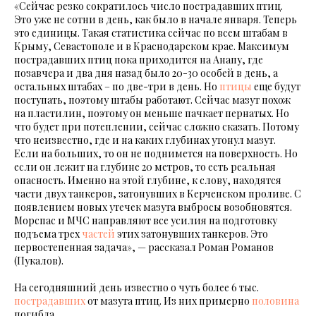
«Сейчас резко сократилось число пострадавших птиц.
Это уже не сотни в день, как было в начале января. Теперь
это единицы. Такая статистика сейчас по всем штабам в
Крыму, Севастополе и в Краснодарском крае. Максимум
пострадавших птиц пока приходится на Анапу, где
позавчера и два дня назад было 20-30 особей в день, а
остальных штабах – по две-три в день. Но
птицы
еще будут
поступать, поэтому штабы работают. Сейчас мазут похож
на пластилин, поэтому он меньше пачкает пернатых. Но
что будет при потеплении, сейчас сложно сказать. Потому
что неизвестно, где и на каких глубинах утонул мазут.
Если на больших, то он не поднимется на поверхность. Но
если он лежит на глубине 20 метров, то есть реальная
опасность. Именно на этой глубине, к слову, находятся
части двух танкеров, затонувших в Керченском проливе. С
появлением новых утечек мазута выбросы возобновятся.
Морспас и МЧС направляют все усилия на подготовку
подъема трех
частей
этих затонувших танкеров. Это
первостепенная задача», — рассказал Роман Романов
(Пукалов).
На сегодняшний день известно о чуть более 6 тыс.
пострадавших
от мазута птиц. Из них примерно
половина
погибла.