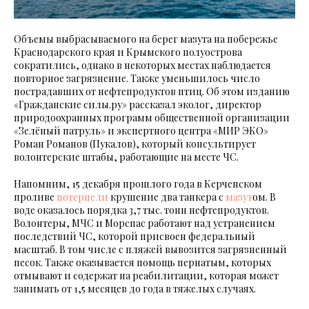
Объемы выбрасываемого на берег мазута на побережье
Краснодарского края и Крымского полуострова
сократились, однако в некоторых местах наблюдается
повторное загрязнение. Также уменьшилось число
пострадавших от нефтепродуктов птиц. Об этом изданию
«Гражданские силы.ру» рассказал эколог, директор
природоохранных программ общественной организации
«Зелёный патруль» и экспертного центра «МИР ЭКО»
Роман Романов (Пукалов), который консультирует
волонтерские штабы, работающие на месте ЧС.
Напомним, 15 декабря прошлого года в Керченском
проливе
потерпели
крушение два танкера с
мазут
ом. В
воде оказалось порядка 3,7 тыс. тонн нефтепродуктов.
Волонтеры, МЧС и Морспас работают над устранением
последствий ЧС, которой присвоен федеральный
масштаб. В том числе с пляжей вывозится загрязненный
песок. Также оказывается помощь пернатым, которых
отмывают и содержат на реабилитации, которая может
занимать от 1,5 месяцев до года в тяжелых случаях.