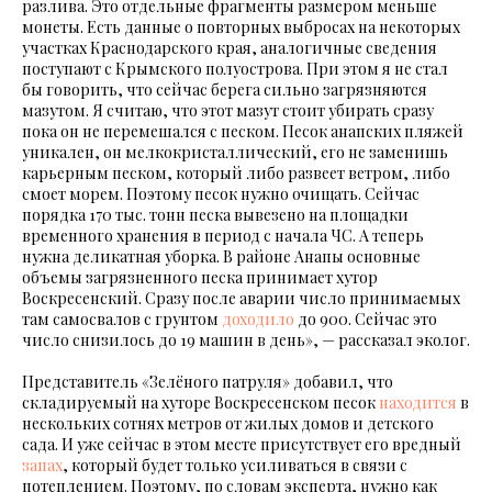
разлива. Это отдельные фрагменты размером меньше
монеты. Есть данные о повторных выбросах на некоторых
участках Краснодарского края, аналогичные сведения
поступают с Крымского полуострова. При этом я не стал
бы говорить, что сейчас берега сильно загрязняются
мазутом. Я считаю, что этот мазут стоит убирать сразу
пока он не перемешался с песком. Песок анапских пляжей
уникален, он мелкокристаллический, его не заменишь
карьерным песком, который либо развеет ветром, либо
смоет морем. Поэтому песок нужно очищать. Сейчас
порядка 170 тыс. тонн песка вывезено на площадки
временного хранения в период с начала ЧС. А теперь
нужна деликатная уборка. В районе Анапы основные
объемы загрязненного песка принимает хутор
Воскресенский. Сразу после аварии число принимаемых
там самосвалов с грунтом
доходило
до 900. Сейчас это
число снизилось до 19 машин в день», — рассказал эколог.
Представитель «Зелёного патруля» добавил, что
складируемый на хуторе Воскресенском песок
находится
в
нескольких сотнях метров от жилых домов и детского
сада. И уже сейчас в этом месте присутствует его вредный
запах
, который будет только усиливаться в связи с
потеплением. Поэтому, по словам эксперта, нужно как