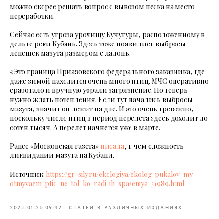
можно скорее решать вопрос с вывозом песка на место
переработки.
Сейчас есть угроза урочищу Кучугуры, расположенному в
дельте реки Кубань. Здесь тоже появились выбросы
лепешек мазута размером с ладонь.
«Это граница Приазовского федерального заказника, где
даже зимой находится очень много птиц. МЧС оперативно
сработало и вручную убрали загрязнение. Но теперь
нужно ждать потепления. Если тут начались выбросы
мазута, значит он лежит на дне. И это очень тревожно,
поскольку число птиц в период перелета здесь доходит до
сотен тысяч. А перелет начнется уже в марте.
Ранее «Московская газета»
писала
, в чем сложность
ликвидации мазута на Кубани.
Источник:
https://gr-sily.ru/ekologiya/ekolog-pukalov-my-
otmyvaem-ptic-ne-tol-ko-radi-ih-spaseniya-31989.html
2025-01-25 09:42
СТАТЬИ В РАЗЛИЧНЫХ ИЗДАНИЯХ