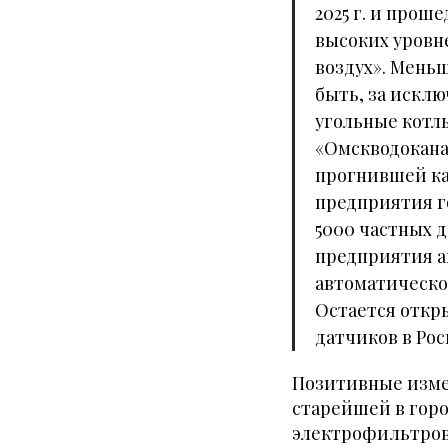
2025 г. и про
высоких уровн
воздух». Мень
быть, за исклю
угольные котл
«Омскводокана
прогнившей ка
предприятия го
5000 частных д
предприятия а
автоматическо
Остается откр
датчиков в Ро
Позитивные измен
старейшей в горо
электрофильтров 