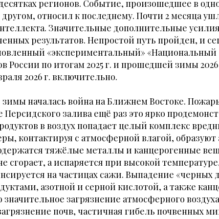
десятках регионов. Событие, произошедшее в одно
 другом, относил к последнему. Почти 2 месяца уш
интеллекта. Значительные дополнительные усили
ченных результатов. Непростой путь пройден, и с
новленный «экспериментальный» «Национальный 
в России по итогам 2025 г. и прошедшей зимы 2026 
враля 2026 г. включительно.
 зимы началась война на Ближнем Востоке. Пожар
е Персидского залива ещё раз это ярко продемонс
одуктов в воздух попадает целый комплекс вредн
еры, контактируя с атмосферной влагой, образуют
содержатся тяжёлые металлы и канцерогенные вещ
е сгорает, а испаряется при высокой температуре
нсируется на частицах сажи. Выпадение «черных 
дуктами, азотной и серной кислотой, а также ка
 значительное загрязнение атмосферного воздуха 
загрязнение почв, частичная гибель почвенных м