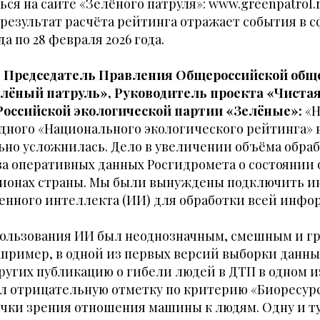
ся на сайте «Зелёного патруля»: www.greenpatrol.r
езультат расчёта рейтинга отражает события в с
да по 28 февраля 2026 года.
, Председатель Правления Общероссийской общ
лёный патруль», Руководитель проекта «Чистая
Российской экологической партии «Зелёные»:
«Н
дного «Национального экологического рейтинга» 
ьно усложнилась. Дело в увеличении объёма обра
а оперативных данных Росгидромета о состояни
егионах страны. Мы были вынуждены подключить 
енного интеллекта (ИИ) для обработки всей инфо
ользования ИИ был неоднозначным, смешным и г
пример, в одной из первых версий выборки данны
ругих публикацию о гибели людей в ДТП в одном и
л отрицательную отметку по критерию «Биоресурс
точки зрения отношения машины к людям. Одну и 