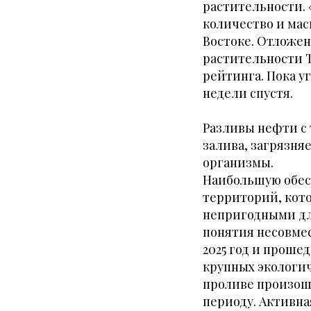
растительности. 
количество и ма
Востоке. Отложен
растительности Т
рейтинга. Пока у
недели спустя.
Разливы нефти с
залива, загрязня
организмы.
Наибольшую обес
территорий, кото
непригодными для
понятия несовме
2025 год и проше
крупных экологич
проливе произошё
периоду. Активн