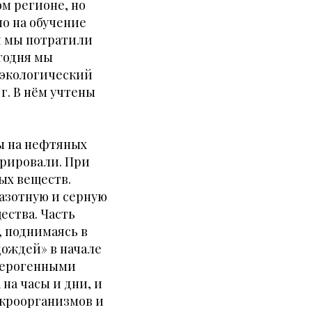
м регионе, но
ло на обучение
я мы потратили
егодня мы
экологический
г. В нём учтены
ы на нефтяных
трировали. При
ых веществ.
 азотную и серную
ества. Часть
, поднимаясь в
дождей» в начале
нцерогенными
на часы и дни, и
икроорганизмов и