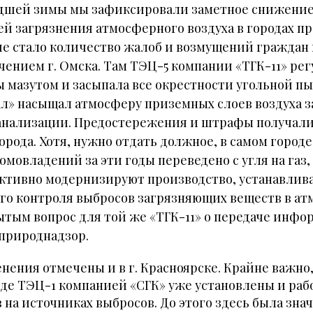
шедшей зимы мы зафиксировали заметное снижени
ей загрязнения атмосферного воздуха в городах п
ше стало количество жалоб и возмущений граждан 
чением г. Омска. Там ТЭЦ-5 компании «ТГК-11» ре
ы мазутом и засыпала все окрестности угольной п
л» насыщал атмосферу приземных слоев воздуха 
нализации. Предостережения и штрафы получали
рода. Хотя, нужно отдать должное, в самом город
омовладений за эти годы переведено с угля на газ
ктивно модернизируют производство, устанавлив
го контроля выбросов загрязняющих веществ в ат
ытым вопрос для той же «ТГК-11» о передаче инфо
сприроднадзор.
ения отмечены и в г. Красноярске. Крайне важно,
де ТЭЦ-1 компанией «СГК» уже установлены и рабо
на источниках выбросов. До этого здесь была зна