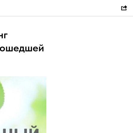
нг
прошедшей