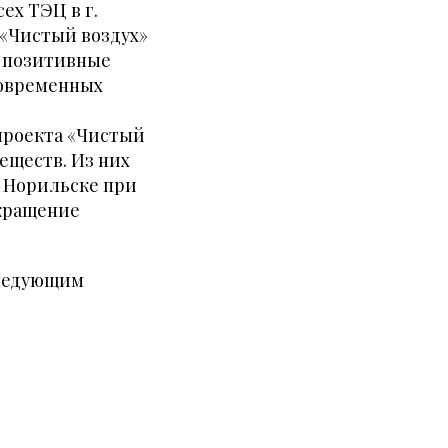
ех ТЭЦ в г.
 «Чистый воздух»
ь позитивные
современных
 проекта «Чистый
еществ. Из них
. Норильске при
окращение
следующим