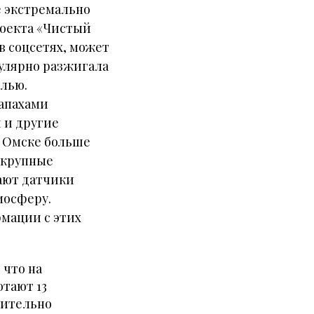
е экстремально
роекта «Чистый
в соцсетях, может
гулярно разжигала
ылью.
запахами
 и другие
е Омске больше
, крупные
ают датчики
мосферу.
рмации с этих
 что на
тают 13
чительно