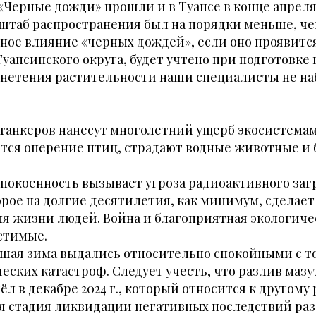
«Черные дожди» прошли и в Туапсе в конце апреля 
сштаб распространения был на порядки меньше, ч
ное влияние «черных дождей», если оно проявитс
уапсинского округа, будет учтено при подготовке
гнетения растительности наши специалисты не на
 танкеров нанесут многолетний ущерб экосистема
ется оперение птиц, страдают водные животные и
покоенность вызывает угроза радиоактивного заг
рое на долгие десятилетия, как минимум, сделае
 жизни людей. Война и благоприятная экологичес
стимые.
дшая зима выдались относительно спокойными с т
еских катастроф. Следует учесть, что разлив мазу
л в декабре 2024 г., который относится к другому
ая стадия ликвидации негативных последствий ра