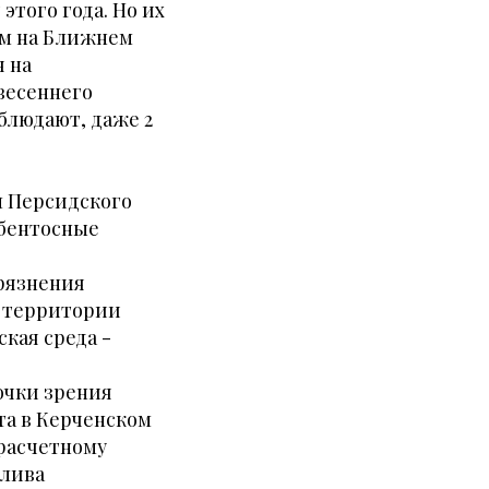
этого года. Но их
ем на Ближнем
я на
 весеннего
блюдают, даже 2
м Персидского
 бентосные
рязнения
т территории
кая среда -
очки зрения
та в Керченском
 расчетному
злива