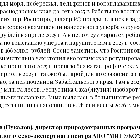
для моря, побережья, дельфинов и водоплавающи
раснодарском крае до лета 2025 г. Работы по восс
сих пор. Росприроднадзор РФ предъявил иск вла
анкеров о возмещении нанесенного ущерба окруж
 рублей в апреле 2025 г. А в целом суммарные треб
 по взысканию ущерба к нарушителям в 2025 г. со
в 166 млрд. рублей. Стоит заметить, что Росприро
значительно ужесточил экологическое регулирова
ье прошлого 2025 г. прошло без катастрофических
риод в 2025 г. также был пройден по сравнению 
о, за исключением Забайкальского края. Там в 202
5 млн. га лесов. Республика Саха (Якутия) наоборо
сными пожарами. Зима выдалась в большинстве р
дохранилища наполнились. Итоги весны 2026 г. мы
 (Пукалов), директор природоохранных програ
ологическо-экспертного центра АНО "МИР ЭКО"