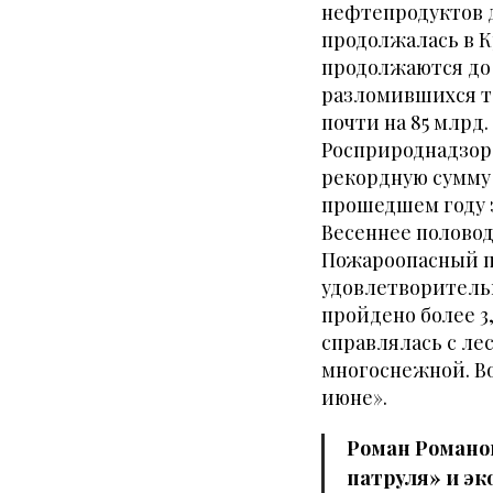
нефтепродуктов 
продолжалась в К
продолжаются до 
разломившихся т
почти на 85 млрд.
Росприроднадзора
рекордную сумму 
прошедшем году 
Весеннее половод
Пожароопасный пе
удовлетворительн
пройдено более 3,
справлялась с ле
многоснежной. Во
июне».
Роман Романов
патруля» и эк