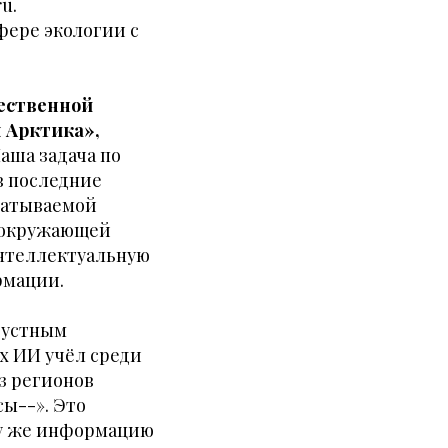
u.
фере экологии с
ественной
 Арктика»,
аша задача по
в последние
батываемой
и окружающей
интеллектуальную
рмации.
рустным
х ИИ учёл среди
з регионов
ы--». Это
ту же информацию