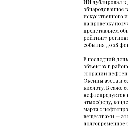
ИИ дублировал в 
обнародованное в
искусственного 
на проверку полу
представляем об
рейтинг» регионо
события до 28 фе
В последний день
объектах в район
сгорании нефтепр
Оксиды азота и с
кислоту. В саже 
нефтепродуктов н
атмосферу, конде
марта с нефтепро
веществами — это
долговременное 