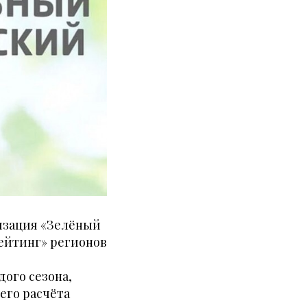
низация «Зелёный
ейтинг» регионов
дого сезона,
его расчёта