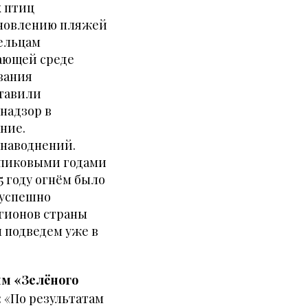
х птиц
тановлению пляжей
дельцам
ающей среде
ования
ставили
днадзор в
ние.
 наводнений.
с пиковыми годами
5 году огнём было
т успешно
егионов страны
 подведем уже в
мм «Зелёного
:
«По результатам