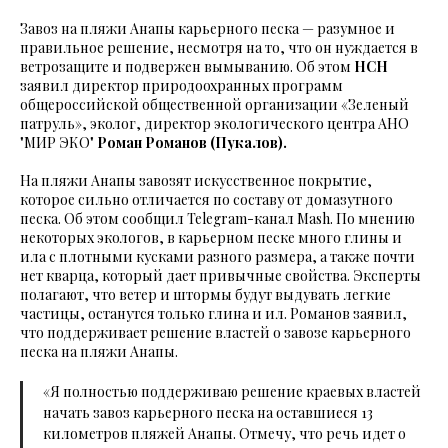
Завоз на пляжи Анапы карьерного песка — разумное и
правильное решение, несмотря на то, что он нуждается в
ветрозащите и подвержен вымыванию. Об этом
НСН
заявил директор природоохранных программ
общероссийской общественной организации «Зеленый
патруль», эколог, директор экологического центра АНО
"МИР ЭКО"
Роман Романов (Пукалов).
На пляжи Анапы завозят искусственное покрытие,
которое сильно отличается по составу от домазутного
песка. Об этом сообщил Telegram-канал Mash. По мнению
некоторых экологов, в карьерном песке много глины и
ила с плотными кусками разного размера, а также почти
нет кварца, который дает привычные свойства. Эксперты
полагают, что ветер и штормы будут выдувать легкие
частицы, останутся только глина и ил. Романов заявил,
что поддерживает решение властей о завозе карьерного
песка на пляжи Анапы.
«Я полностью поддерживаю решение краевых властей
начать завоз карьерного песка на оставшиеся 13
километров пляжей Анапы. Отмечу, что речь идет о