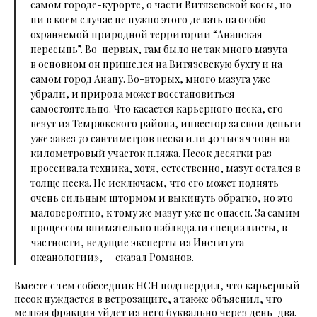
самом городе-курорте, о части Витязевской косы, но
ни в коем случае не нужно этого делать на особо
охраняемой природной территории “Анапская
пересыпь”. Во-первых, там было не так много мазута —
в основном он пришелся на Витязевскую бухту и на
самом город Анапу. Во-вторых, много мазута уже
убрали, и природа может восстановиться
самостоятельно. Что касается карьерного песка, его
везут из Темрюкского района, инвестор за свои деньги
уже завез 70 сантиметров песка или 40 тысяч тонн на
километровый участок пляжа. Песок десятки раз
просеивала техника, хотя, естественно, мазут остался в
толще песка. Не исключаем, что его может поднять
очень сильным штормом и выкинуть обратно, но это
маловероятно, к тому же мазут уже не опасен. За самим
процессом внимательно наблюдали специалисты, в
частности, ведущие эксперты из Института
океанологии»,
— сказал Романов.
Вместе с тем собеседник НСН подтвердил, что карьерный
песок нуждается в ветрозащите, а также объяснил, что
мелкая фракция уйдет из него буквально через день-два.