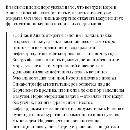
В заключение эксперт указал на то, что воздух и море в
Анапе сейчас абсолютно чистые, а часть пляжей уже
открыта. Осталось лишь аккуратно откачать мазут из двух
фрагментов танкеров и поднять их со дня моря.
«Сейчас в Анапе открыты галечные пляжи, также
откроют пляжи, где был насыпан песок. Само море
чистое — в нем превышения содержания
нефтепродуктов не фиксировалось с июня 2025 года.
Воздух абсолютно чистый, мазут, оставшийся на дне
моря, уже не несет смертельной опасности, а
удушающий запах нефтепродуктов выветрился
буквально за два-три дня. Курорт никуда не пропал.
Однако три фрагмента танкеров остаются на дне
Керченского пролива, из них два до сих пор заполнены
мазутом. Первоочередная задача — откачать этот мазут
без утечек, поднять фрагменты вместе с
коффердамами — защитными сооружениями. Если все
будет сделано аккуратно и грамотно, то новых утечек
мы не ждем. Надеюсь, что до начала сезона
потенциальная угроза будет устранена»,
— подытожил