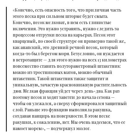
«Конечно, есть опасность того, что приличная часть
этого песка при сильном шторме будет смыта.
Конечно, песок мелковат, в нем есть глинистые
включения. Это нужно устранять, нужно следить за
процессом отгрузки песка на карьерах. Песок этот
кварцевый, по своей структуре он примерно такой же,
как анапский, это древний речной песок, который
когда-то был берегом моря. Безусловно, он нуждается
в ветрозащите — для этого нужно на всех 13 километрах
повсеместно ставить полутораметровый штакетник:
можно из тростниковых матов, можно обычный
штакетник. Такой штакетник также защитит и
уникальную, зачастую краснокнижную растительность
дюн. Мелкая фракция уйдет через день-два. Как раз
поэтому песок и ходят завезти до начала сезона —
чтобы он улежался, а сверху сформировался защитный
слой. Раньше это функцию выполняла ракушка,
создавая панцирь на поверхности. В этом песке
ракушки, к сожалению, нет. Мы очень надеемся, что ее
намоет морем»,
— подчеркнул эколог.