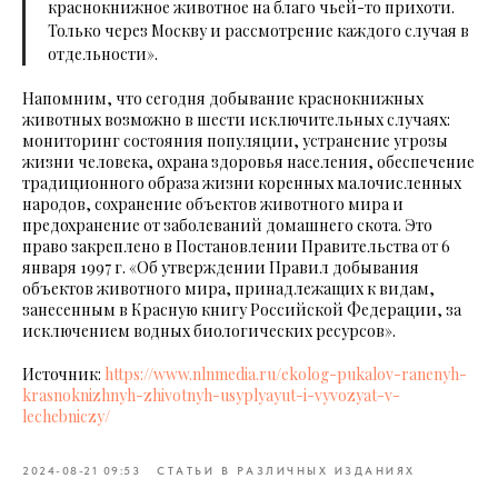
краснокнижное животное на благо чьей-то прихоти.
Только через Москву и рассмотрение каждого случая в
отдельности».
Напомним, что сегодня добывание краснокнижных
животных возможно в шести исключительных случаях:
мониторинг состояния популяции, устранение угрозы
жизни человека, охрана здоровья населения, обеспечение
традиционного образа жизни коренных малочисленных
народов, сохранение объектов животного мира и
предохранение от заболеваний домашнего скота. Это
право закреплено в Постановлении Правительства от 6
января 1997 г. «Об утверждении Правил добывания
объектов животного мира, принадлежащих к видам,
занесенным в Красную книгу Российской Федерации, за
исключением водных биологических ресурсов».
Источник:
https://www.nlnmedia.ru/ekolog-pukalov-ranenyh-
krasnoknizhnyh-zhivotnyh-usyplyayut-i-vyvozyat-v-
lechebniczy/
2024-08-21 09:53
СТАТЬИ В РАЗЛИЧНЫХ ИЗДАНИЯХ