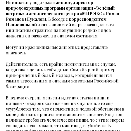
Инициативу поддержал
эколог, директор
природоохранных программ организации «Зелёный
патруль» и экологического центра «МИР ЭКО» Роман
Романов (Пукалов).
В беседе с
корреспондентом
Национальной ленты новостей
он рассказал, как эта
инициатива отразится на популяции редких видов
животных и развяжет ли она руки охотникам.
Могут ли краснокнижные животные представлять
опасность
Действительно, есть крайне исключительные случаи,
когда такое делать необходимо. Самый яркий пример —
прикормленный белый медведь, который является
самым агрессивным и опасным животным Российской
Федерации.
В первую очередь медведи идут на остатки пищи и
пищевых отходов около населенных пунктов. Это еще
усугубляется тем, что с изменением ледовой обстановки в
море добывать пропитание становится сложнее. Когда он
начинает требовать человеческой пищи, то с этим зверем
совладать невозможно, это машина для убийства. В