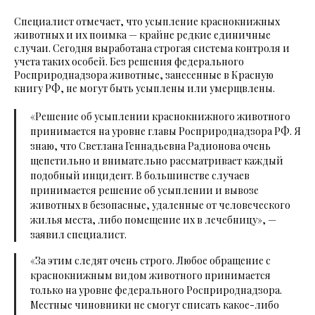
Специалист отмечает, что усыпление краснокнижных
животных и их поимка — крайне редкие единичные
случаи. Сегодня выработана строгая система контроля и
учета таких особей. Без решения федерального
Росприроднадзора животные, занесенные в Красную
книгу РФ, не могут быть усыплены или умерщвлены.
«Решение об усыплении краснокнижного животного
принимается на уровне главы Росприроднадзора РФ. Я
знаю, что Светлана Геннадьевна Радионова очень
щепетильно и внимательно рассматривает каждый
подобный инцидент. В большинстве случаев
принимается решение об усыплении и вывозе
животных в безопасные, удаленные от человеческого
жилья места, либо помещение их в лечебницу», —
заявил специалист.
«За этим следят очень строго. Любое обращение с
краснокнижным видом животного принимается
только на уровне федерального Росприроднадзора.
Местные чиновники не смогут списать какое-либо