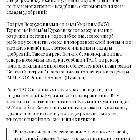
ущерб рыбному хозяйству, смыл плодородный слой
почвы и мог затопить кладбища, скотомогильники и
склады удобрений.
Подрыв Вооруженными силами Украины (ВСУ)
Терновской дамбы Кураховского водохранилища
разрушил источник водоснабжения, нанес ущерб
рыбному хозяйству, смыл плодородный слой почвы и мог
затопить кладбища, скотомогильники и склады
удобрений. Также на реке Волчья без водохранилища
теперь возможны паводки, сообщил ТАСС директор
природоохранных программ общественной организации
"Зеленый патруль" и экологического экспертного центра
"МИР ЭКО" Роман Романов (Пукалов).
Ранее ТАСС в силовых структурах сообщили, что
подрывом дамбы Кураховского водохранилища ВСУ
затопили собственные позиции. Как минимум 10 солдат
ВСУ погибли. Затопленными также оказались подвалы,
где, предположительно, могли укрываться мирные
жители ближайших населенных пунктов.
"В первую очередь обеспокоенность вызывает ущерб,
нанесенный людям. Также это разрушение источника