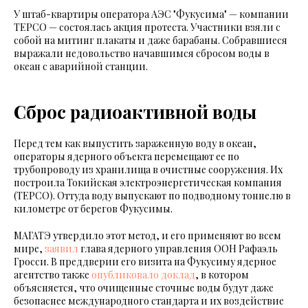
У штаб-квартиры оператора АЭС "Фукусима" — компании
ТЕРСО — состоялась акция протеста. Участники взяли с
собой на митинг плакаты и даже барабаны. Собравшиеся
выражали недовольство начавшимся сбросом воды в
океан с аварийной станции.
Сброс радиоактивной воды
Перед тем как выпустить зараженную воду в океан,
операторы ядерного объекта перемещают ее по
трубопроводу из хранилища в очистные сооружения. Их
построила Токийская электроэнергетическая компания
(TEPCO). Оттуда воду выпускают по подводному тоннелю в
километре от берегов Фукусимы.
МАГАТЭ утвердило этот метод, и его применяют во всем
мире,
заявил
глава ядерного управления ООН Рафаэль
Гросси. В преддверии его визита на Фукусиму ядерное
агентство также
опубликовало доклад
, в котором
объясняется, что очищенные сточные воды будут даже
безопаснее международного стандарта и их воздействие