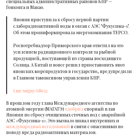
специальных административных районов КНР —
Гонконга и Макао.
Япония приступила к сбросу первой партии
слаборадиоактивной воды в океан с АЭС "Фукусима-1".
Об этом проинформировала энергокомпания TEPCO.
Роспотребнадзор Приморского края ответил на это
усилением радиационного контроля за рыбной
продукцией, поступающей из страны восходящего
Солнца. А Китай и вовсе решил приостановить ввоз
японских морепродуктов в государство, предупредили
в Главном таможенном управлении КНР.
t.me/ssigny/68632
В прошлом году глава Международного агентства по
атомной энергии (МАГАТЭ)
одобрил
спорный план
Японии по сбросу очищенных сточных вод с аварийной
АЭС «Фукусима-1». Это вызвало шквал внутренних и
международных негодований
в связи с опасениями по
поводу вреда радиоактивных материалов.