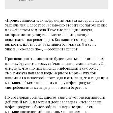
«Процесс выноса легких фракций мазута на берег еще не
закончился. Более того, возможно вторичное загрязнение
пляжей летом 2025 года. Тяжелые фракции мазута,
которые могли утонуть на месте аварии, начнут
всплывать с нагревом воды. Все зависит от марки,
вязкости, плотности разлившегося мазута. Мы ее не
знаем, к сожалению», — сообщил эксперт.
Прогнозировать, можно ли будет купаться на таманских
пляжах будущим летом, сейчас сложно, указал эколог. Он
отметил, что «по имеющейся информации уже более 3
тыс. т мазута попало в воды Черного моря». Пукалов
напомнил о катастрофе 2007 года и отметил, что тогда при
меньшем объеме попавших в воду нефтепродуктов
«потребовались месяцы для очистки берегов».
По его словам, сейчас многое зависит «от оперативности
действий МЧС, властей и добровольцев». «Чем больше
нефтепродуктов будет собрано в первые дни — тем
меньше последствий для живых организмов», —