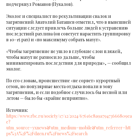
подчеркнул Романов (Пукалов).
Эколог и специалист по рекультивации свалок и
загрязнений Анатолий Баташев отметил, что в нынешней
ситуации следует привлечь больше людей к устранению
последствий разлива (он советует нарастить группировку
в 10–15 раз) и «по максимуму собрать мазут».
«Чтобы загрязнение не ушло в глубокие слои пляжей,
чтобы мазут не разносило дальше, чтобы
минимизировать последствия для природы», — сообщил
эколог.
По его словам, происшествие «не сорвет» курортный
сезон, но популярные места отдыха попали в зону
загрязнения, и если подобное случилось бы весной или
летом — было бы «крайне неприятно».
Источник:
https://www.rbc.ru/society/17/12/2024/67616c8a9a79473666809ea
e?
utm_source=yxnews&utm_medium=mobile&utm_referrer=htt
ps%3A%2F%2Fdzen.ru%2Fnews%2Fsearch