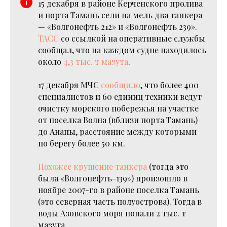
15 декабря в районе Керченского пролива
и порта Тамань сели на мель два танкера
— «Волгонефть 212» и «Волгонефть 239».
ТАСС
со ссылкой на оперативные службы
сообщал, что на каждом судне находилось
около
4,3 тыс. т мазута
.
17 декабря МЧС
сообщило
, что более 400
специалистов и 60 единиц техники ведут
очистку морского побережья на участке
от поселка Волна (вблизи порта Тамань)
до Анапы, расстояние между которыми
по берегу более 50 км.
Похожее крушение танкера
(тогда это
была «Волгонефть-139») произошло в
ноябре 2007-го в районе поселка Тамань
(это северная часть полуострова). Тогда в
воды Азовского моря попали 2 тыс. т
мазута.