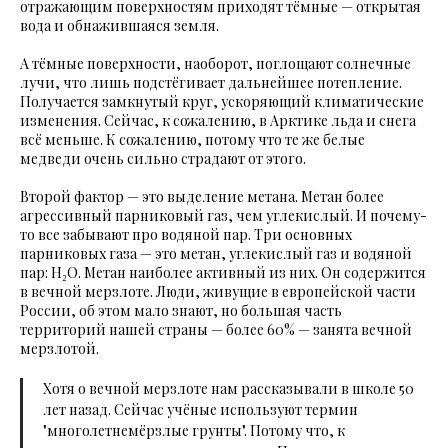
отражающим поверхностям приходят тёмные — открытая
вода и обнажившаяся земля.
А тёмные поверхности, наоборот, поглощают солнечные
лучи, что лишь подстёгивает дальнейшее потепление.
Получается замкнутый круг, ускоряющий климатические
изменения. Сейчас, к сожалению, в Арктике льда и снега
всё меньше. К сожалению, потому что те же белые
медведи очень сильно страдают от этого.
Второй фактор — это выделение метана. Метан более
агрессивный парниковый газ, чем углекислый. И почему-
то все забывают про водяной пар. Три основных
парниковых газа — это метан, углекислый газ и водяной
пар: H₂O. Метан наиболее активный из них. Он содержится
в вечной мерзлоте. Люди, живущие в европейской части
России, об этом мало знают, но большая часть
территорий нашей страны — более 60% — занята вечной
мерзлотой.
Хотя о вечной мерзлоте нам рассказывали в школе 50
лет назад. Сейчас учёные используют термин
"многолетнемёрзлые грунты". Потому что, к