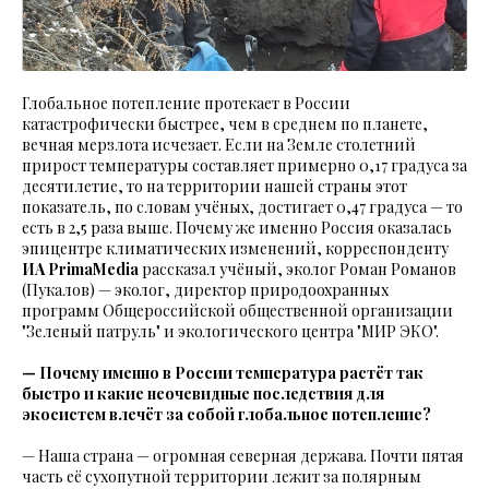
Глобальное потепление протекает в России
катастрофически быстрее, чем в среднем по планете,
вечная мерзлота исчезает. Если на Земле столетний
прирост температуры составляет примерно 0,17 градуса за
десятилетие, то на территории нашей страны этот
показатель, по словам учёных, достигает 0,47 градуса — то
есть в 2,5 раза выше. Почему же именно Россия оказалась
эпицентре климатических изменений, корреспонденту
ИА PrimaMedia
рассказал учёный, эколог Роман Романов
(Пукалов) — эколог, директор природоохранных
программ Общероссийской общественной организации
"Зеленый патруль" и экологического центра "МИР ЭКО".
— Почему именно в России температура растёт так
быстро и какие неочевидные последствия для
экосистем влечёт за собой глобальное потепление?
— Наша страна — огромная северная держава. Почти пятая
часть её сухопутной территории лежит за полярным