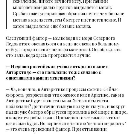
сожалению, ничего вечного нету. При таянии
многолетнемёрзлых грунтов выделяется метан.
Срабатывает ускоряющая обратная петля: чем больше
метана выделяется, тем быстрее идёт потепление. И
затем выделяется ещё больше метана.
Следующий фактор — мелководные моря Северного
Ледовитого океана (хотя он ведь не океан по большому
счёту, а продолжение шельфа материка). Освобождаясь
ото льда, вода здесь прогревается лучше.
— Недавно российские учёные открыли оазис в
Антарктиде — его появление тоже связано с
описанными вами изменениями?
— Да, конечно, в Антарктике процессы схожие. Сейчас
скорость разрастания этих оазисов как в Арктике, так и в
Антарктике будет колоссальная. За таянием снега
наблюдали? Достаточно темную палку воткнуть, и вокруг
палки уже быстро образуется проталина всё шире и шире,
а вокруг сугробы лежат. Примерно то же самое с этими
оазисами будет. Но вернёмся к таянию "вечной мерзлоты"
— это очень тревожный фактор. При оттаивании