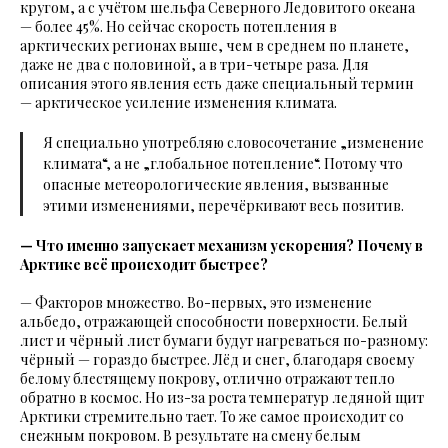
кругом, а с учётом шельфа Северного Ледовитого океана
— более 45%. Но сейчас скорость потепления в
арктических регионах выше, чем в среднем по планете,
даже не два с половиной, а в три-четыре раза. Для
описания этого явления есть даже специальный термин
— арктическое усиление изменения климата.
Я специально употребляю словосочетание „изменение
климата“, а не „глобальное потепление“. Потому что
опасные метеорологические явления, вызванные
этими изменениями, перечёркивают весь позитив.
— Что именно запускает механизм ускорения? Почему в
Арктике всё происходит быстрее?
— Факторов множество. Во-первых, это изменение
альбедо, отражающей способности поверхности. Белый
лист и чёрный лист бумаги будут нагреваться по-разному:
чёрный — гораздо быстрее. Лёд и снег, благодаря своему
белому блестящему покрову, отлично отражают тепло
обратно в космос. Но из-за роста температур ледяной щит
Арктики стремительно тает. То же самое происходит со
снежным покровом. В результате на смену белым