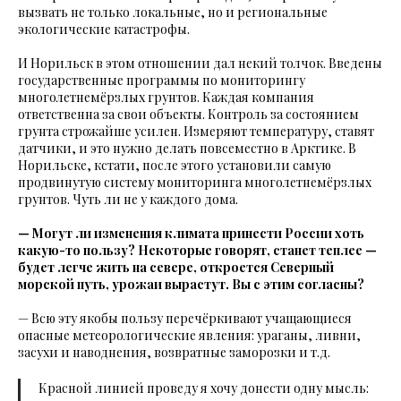
вызвать не только локальные, но и региональные
экологические катастрофы.
И Норильск в этом отношении дал некий толчок. Введены
государственные программы по мониторингу
многолетнемёрзлых грунтов. Каждая компания
ответственна за свои объекты. Контроль за состоянием
грунта строжайше усилен. Измеряют температуру, ставят
датчики, и это нужно делать повсеместно в Арктике. В
Норильске, кстати, после этого установили самую
продвинутую систему мониторинга многолетнемёрзлых
грунтов. Чуть ли не у каждого дома.
— Могут ли изменения климата принести России хоть
какую-то пользу? Некоторые говорят, станет теплее —
будет легче жить на севере, откроется Северный
морской путь, урожаи вырастут. Вы с этим согласны?
— Всю эту якобы пользу перечёркивают учащающиеся
опасные метеорологические явления: ураганы, ливни,
засухи и наводнения, возвратные заморозки и т.д.
Красной линией проведу я хочу донести одну мысль: