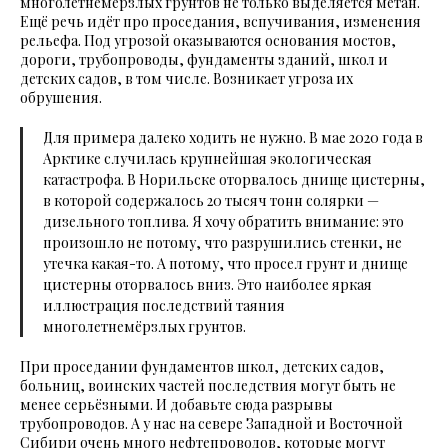
многолетнемёрзлых грунтов не только выделяется метан.
Ещё речь идёт про проседания, вспучивания, изменения
рельефа. Под угрозой оказываются основания мостов,
дороги, трубопроводы, фундаменты зданий, школ и
детских садов, в том числе. Возникает угроза их
обрушения.
Для примера далеко ходить не нужно. В мае 2020 года в
Арктике случилась крупнейшая экологическая
катастрофа. В Норильске оторвалось днище цистерны,
в которой содержалось 20 тысяч тонн солярки —
дизельного топлива. Я хочу обратить внимание: это
произошло не потому, что разрушились стенки, не
утечка какая-то. А потому, что просел грунт и днище
цистерны оторвалось вниз. Это наиболее яркая
иллюстрация последствий таяния
многолетнемёрзлых грунтов.
При проседании фундаментов школ, детских садов,
больниц, воинских частей последствия могут быть не
менее серьёзными. И добавьте сюда разрывы
трубопроводов. А у нас на севере Западной и Восточной
Сибири очень много нефтепроводов, которые могут