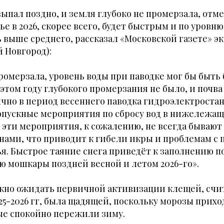
 выпал поздно, и земля глубоко не промерзала, отм
ье в 2026, скорее всего, будет быстрым и по уровн
 выше среднего, рассказал «Московской газете» 
 Новгород):
ромерзала, уровень воды при паводке мог бы быть 
 этом году глубокого промерзания не было, и почва
ычно в период весеннего паводка гидроэлектроста
опускные мероприятия по сбросу вод в нижележа
 эти мероприятия, к сожалению, не всегда бывают
нами, что приводит к гибели икры и проблемам с
я. Быстрое таяние снега приведёт к заполнению 
ю мошкары поздней весной и летом 2026-го».
ожно ожидать первичной активизации клещей, сч
25-2026 гг, была щадящей, поскольку морозы прихо
ые спокойно пережили зиму.