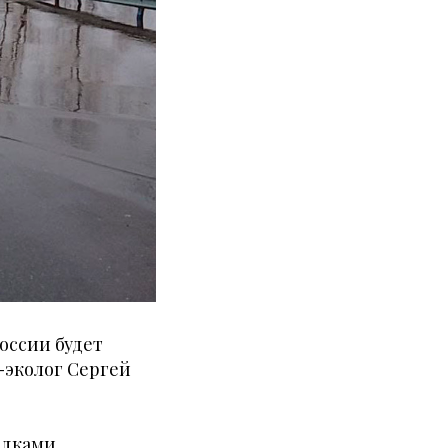
России будет
-эколог Сергей
адками.