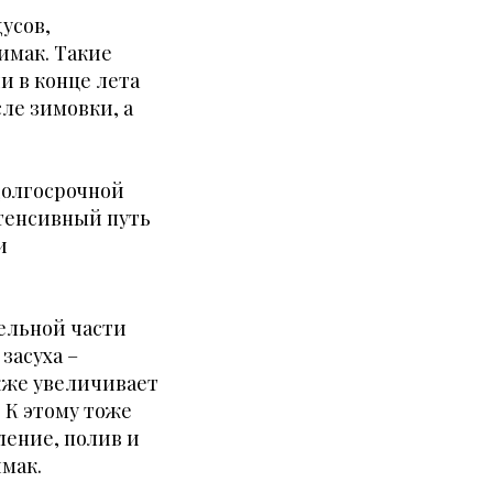
усов,
имак. Такие
и в конце лета
сле зимовки, а
долгосрочной
нтенсивный путь
и
тельной части
засуха –
акже увеличивает
 К этому тоже
ление, полив и
мак.