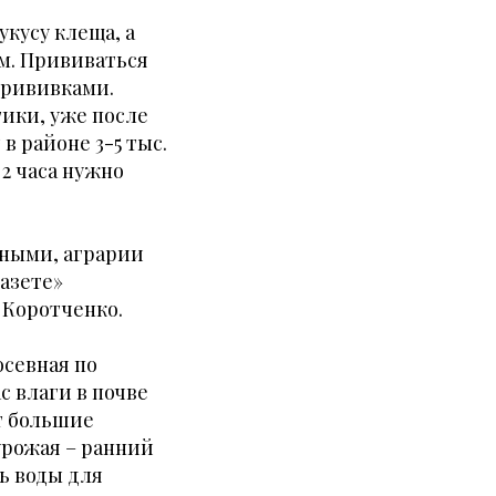
укусу клеща, а
м. Прививаться
прививками.
тики, уже после
в районе 3-5 тыс.
 2 часа нужно
чными, аграрии
газете»
 Коротченко.
осевная по
с влаги в почве
т большие
урожая – ранний
ь воды для