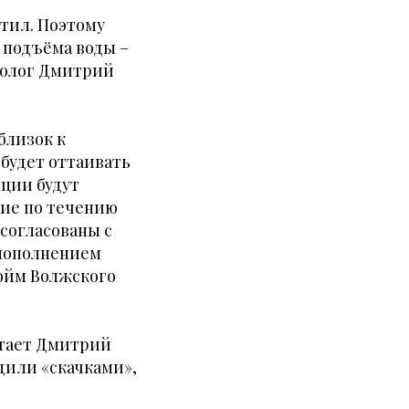
етил. Поэтому
ю подъёма воды –
эколог Дмитрий
близок к
 будет оттаивать
нции будут
щие по течению
 согласованы с
 пополнением
пойм Волжского
итает Дмитрий
дили «скачками»,