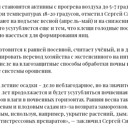
становятся активны с прогрева воздуха до 5-7 град
и температурах 18-20 градусов, отметил Сергей С
ют на подъеме весной (апрель-май) и на снижени
это усугубляется еще и тем, что клещи голодные по
о наесться для формирования яиц.
отовится к ранней посевной, считает учёный, и в 
ировать перевод хозяйства с экстенсивного на и
числе на влагозащитные способы обработки почвы 
 системы орошения.
летние осадки – дело неблагодарное, но на значи
 лет продолжается и будет усугубляться почвенная 
ов влаги в почвенных горизонтах. Ранняя весна т
евам и плодовым садам из-за возврата заморозков.
ым, используя, например, укрытие растений, дым
тистрессовых препаратов», — заключил Сергей Си