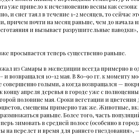
а уже привело к исчезновению весны как сезона:
о, и снег таял в течение 1-2 месяцев, то сейчас э
и, причем почти на месяц раньше, чем до начала 
неготаяния и вызывает разрушительные паводки»,
оже просыпается теперь существенно раньше.
зжал из Самары в экспедиции всегда примерно в о
– и возвращался 10-12 мая. В 80-90 гг. к моменту м
е совершенно голыми, а когда возвращался — пок
к концу апреля деревья в городе уже с полноценн
торой половине мая. Сроки вегетации и цветения 
оцветов, смещены примерно так же. Животные, вк
размножаться раньше. Более того, часть популяц
перь зимовать в средней полосе (особенно в города
ы на перелет и время для раннего гнездования», —