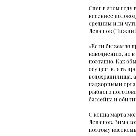
Снег в этом году
весеннее половод
средним или чуть
Левашов (Нижний
«Если бы земля п
наводнению, но в
поэтапно. Как об
осуществлять пр
водохранилища, а
надзорными орга
рыбного поголовь
бассейна и обили
С конца марта м
Левашов. Зима 20
поэтому насеком