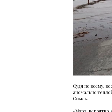
Судя по всему, в
аномально теплой
Симак.
«Март, вероятно,