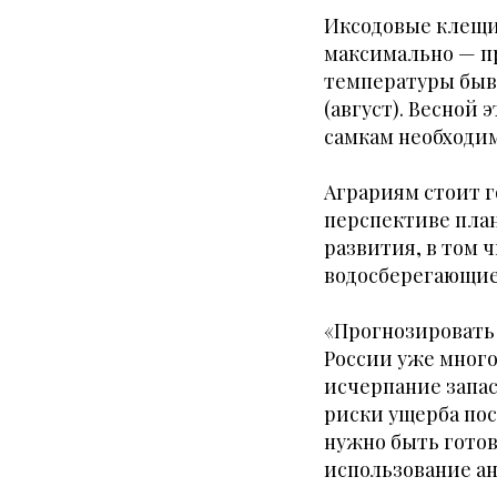
Иксодовые клещи 
максимально — пр
температуры быва
(август). Весной 
самкам необходим
Аграриям стоит г
перспективе план
развития, в том 
водосберегающие
«Прогнозировать 
России уже много
исчерпание запас
риски ущерба пос
нужно быть готов
использование ан