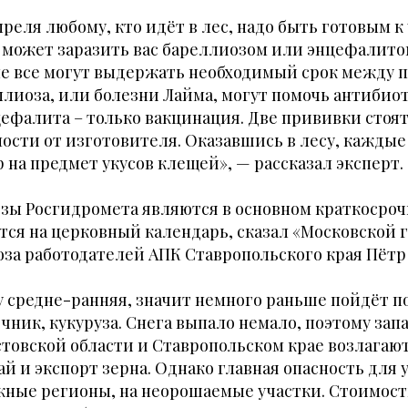
преля любому, кто идёт в лес, надо быть готовым к 
 может заразить вас бареллиозом или энцефалито
 не все могут выдержать необходимый срок между 
ллиоза, или болезни Лайма, могут помочь антибио
нцефалита – только вакцинация. Две прививки стоят 
мости от изготовителя. Оказавшись в лесу, каждые
 на предмет укусов клещей», — рассказал эксперт.
озы Росгидромета являются в основном краткосро
тся на церковный календарь, сказал «Московской 
за работодателей АПК Ставропольского края Пётр
ду средне-ранняя, значит немного раньше пойдёт п
чник, кукуруза. Снега выпало немало, поэтому запа
стовской области и Ставропольском крае возлагаю
й и экспорт зерна. Однако главная опасность для 
жные регионы, на неорошаемые участки. Стоимост