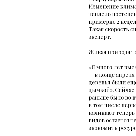
Изменение климат
теплело постепенн
примерно 2 недел
Такая скорость с
эксперт.
Живая природа т
«Я много лет вые
— в конце апреля 
деревья были ещ
дымкой». Сейчас 
раньше было во в
в том числе перв
начинают теперь 
видов остается те
экономить ресурс