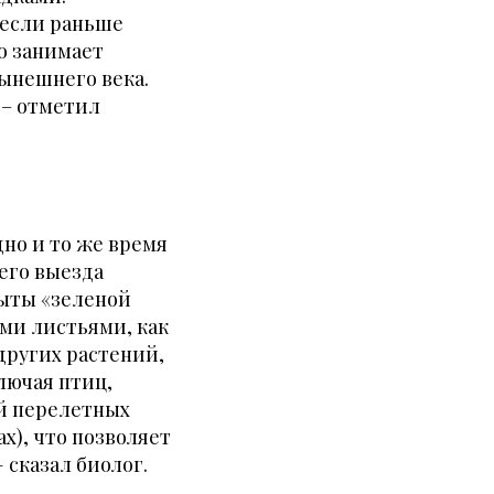
 если раньше
то занимает
нынешнего века.
 – отметил
дно и то же время
оего выезда
рыты «зеленой
ыми листьями, как
других растений,
лючая птиц,
ий перелетных
х), что позволяет
 сказал биолог.