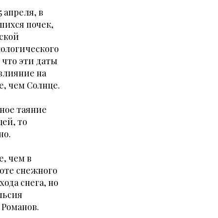
5 апреля, в
шихся почек,
ской
кологического
 что эти даты
 влияние на
, чем Солнце.
нное таяние
ей, то
но.
, чем в
соте снежного
хода снега, но
льсия
 Романов.