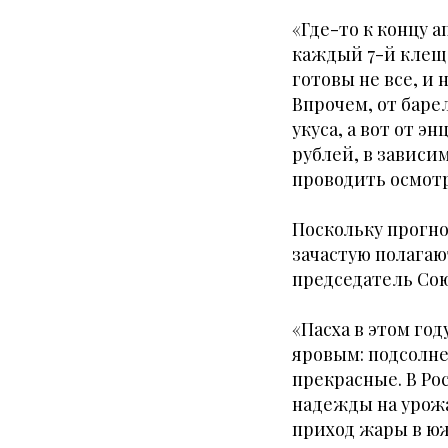
«Где-то к концу а
каждый 7-й клещ
готовы не все, и
Впрочем, от баре
укуса, а вот от э
рублей, в зависи
проводить осмотр
Поскольку прогн
зачастую полагаю
председатель Сою
«Пасха в этом го
яровым: подсолне
прекрасные. В Ро
надежды на урожа
приход жары в ю