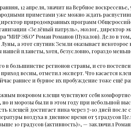
 ранняя, 12 апреля, значит на Вербное воскресенье, 
народными приметами уже можно ждать распустив
 директор природоохранных программ Общероссий
анизации «Зелёный патруль», эколог, директор э
ра "МИР ЭКО" Роман Романов (Пукалов). Дело в том,
 Луны, а этот спутник Земли оказывает некоторое
нашей планеты, хотя, безусловно, гораздо меньше
го в большинстве регионов страны, и его постепе
приход весны, отметил эксперт. Что касается клещ
йчас раннее и бурное их пробуждение тоже ещё ра
жным покровом клещи чувствуют себя комфортнее
 но и морозы были в этом году при небольшой вы
ть клещей достигает пика через 7-10 дней после с
ературы воздуха в дневное время от 5 градусов Це
выше 10 градусов (активность)», — заключил Роман